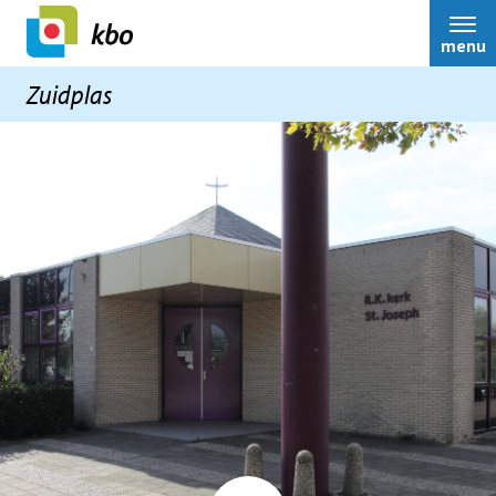
menu
Zuidplas
Home
Over ons
Nieuws
Nieuwsbrieven
Activiteiten
Bestuur