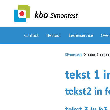
Simontest
Contact
Bestuur
Ledenservice
Over
Simontest
test 2 teks
tekst 1 
tekst2 in 
tekst 3 in h3