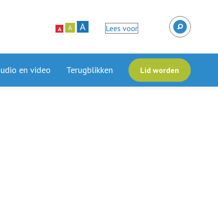
A
Lees voor
A
A
audio en video
Terugblikken
Lid worden