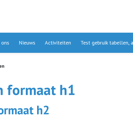
 ons
Nieuws
Activiteiten
Test gebruik tabellen, 
ten
in formaat h1
formaat h2