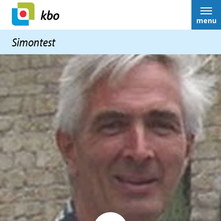
menu
Simontest
Contact
Bestuur
Ledenservice
Over ons
Nieuws