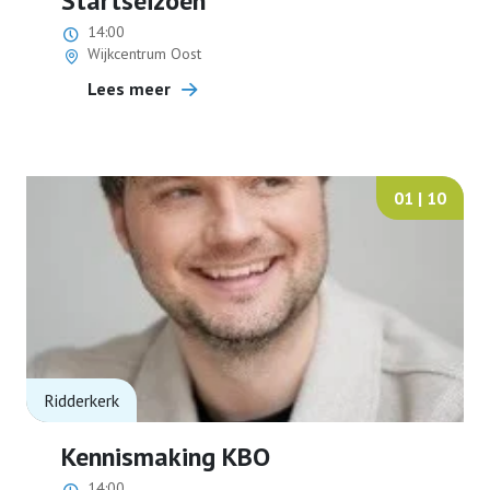
Startseizoen
14:00
Wijkcentrum Oost
terugblikken
Lees meer
Contact
01 | 10
Nieuwsbrieven
Lid worden
Ridderkerk
Kennismaking KBO
14:00