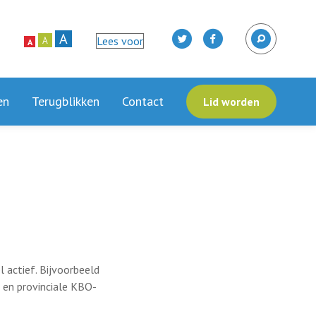
A
Lees voor
A
A
en
Terugblikken
Contact
Lid worden
l actief. Bijvoorbeeld
 en provinciale KBO-