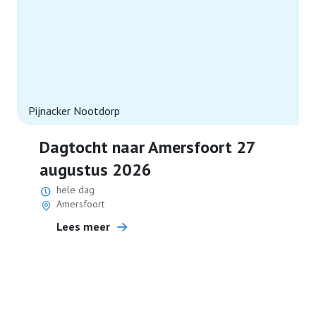
Activiteiten
Terugblikken
Pijnacker Nootdorp
Contact
Dagtocht naar Amersfoort 27
Lid worden
augustus 2026
hele dag
Amersfoort
Lees meer