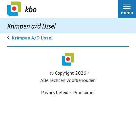
menu
Krimpen a/d IJssel
Krimpen A/d IJssel
Home
© Copyright 2026
Bestuur
Alle rechten voorbehouden
Privacy beleid
Proclaimer
Over ons
Nieuws
Terugblikken