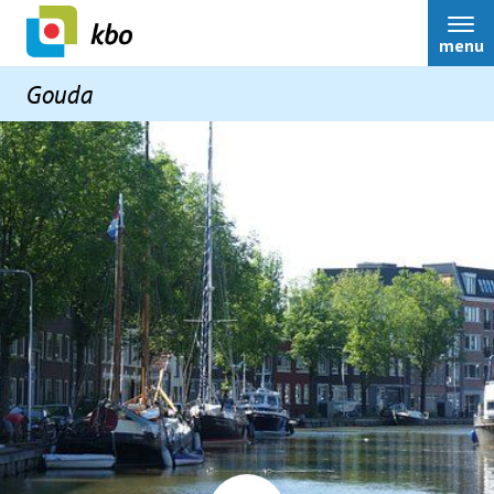
menu
Gouda
Home
Over ons
Bestuur
Nieuws
Activiteiten