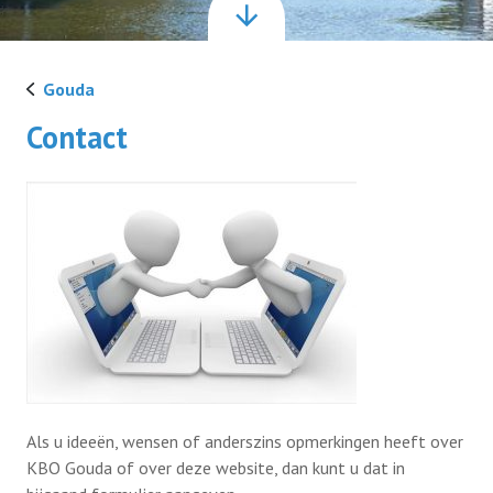
Terugblikken
Gouda
Contact
Ledenservice
Contact
Privacy reglement
Lid worden
Als u ideeën, wensen of anderszins opmerkingen heeft over
KBO Gouda of over deze website, dan kunt u dat in