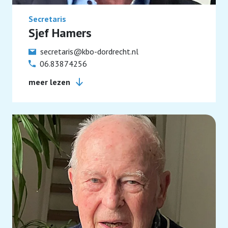
Secretaris
Sjef Hamers
secretaris@kbo-dordrecht.nl
06.83874256
meer lezen
Inschrijfformulier KVK; 40323695 Secretariaat en
ledenadministratie Postadres; Overkerk 37 3328
LM Dordrecht