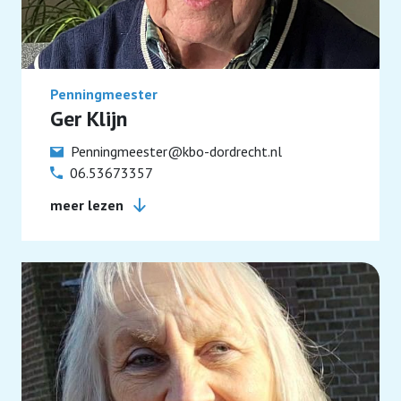
Penningmeester
Ger Klijn
Penningmeester@kbo-dordrecht.nl
06.53673357
meer lezen
Penningmeester; Bankrekeningnummer;
NL09ABNA0471478695 t.n.v. Kath. Bond van
Ouderen Reizen commissie; Bankrekeningnummer;
NL95RABO0161142311 t.n.v. Kath. Bond van
Ouderen