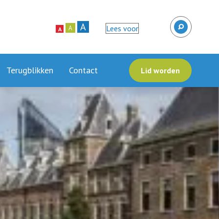
A
Lees voor
A
A
Terugblikken
Contact
Lid worden