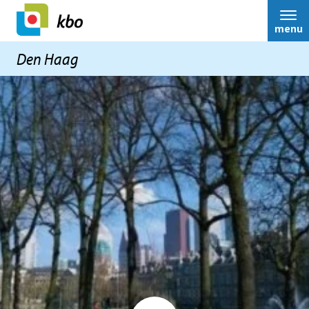
menu
Den Haag
Home
Bestuur
Nieuws
Activiteiten
Terugblikken