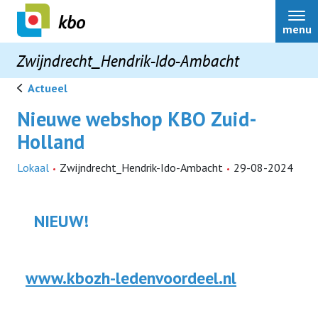
menu
Zwijndrecht_Hendrik-Ido-Ambacht
Actueel
Nieuwe webshop KBO Zuid-
HOME
Holland
Lokaal
Zwijndrecht_Hendrik-Ido-Ambacht
29-08-2024
Nieuws
NIEUW!
Bestuur
Over ons
www.kbozh-ledenvoordeel.nl
Contact