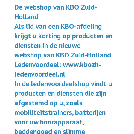
De webshop van KBO Zuid-
Holland
Activiteiten
Als lid van een KBO-afdeling
krijgt u korting op producten en
Terugblikken
diensten in de nieuwe
webshop van KBO Zuid-Holland
Lid worden
Ledenvoordeel: www.kbozh-
ledenvoordeel.nl
Lid worden
In de ledenvoordeelshop vindt u
producten en diensten die zijn
afgestemd op u, zoals
mobiliteitstrainers, batterijen
voor uw hoorapparaat,
beddengoed en slimme