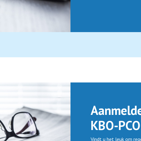
Aanmelde
KBO-PCO
Vindt u het leuk om re