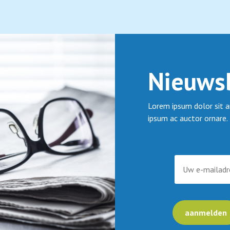
Nieuwsb
Lorem ipsum dolor sit a
ipsum ac auctor ornare.
aanmelden