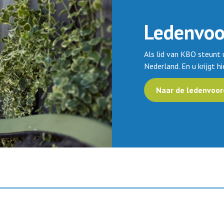
Ledenvoo
Als lid van KBO steunt 
Nederland. En u krijgt h
Naar de ledenvoor