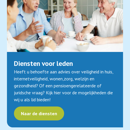
Diensten voor leden
Heeft u behoefte aan advies over veiligheid in huis,
internetveiligheid, wonen,zorg, welzijn en
gezondheid? Of een pensioengerelateerde of
juridsche vraag? Kijk hier voor de mogelijkheden die
wij u als lid bieden!
Naar de diensten