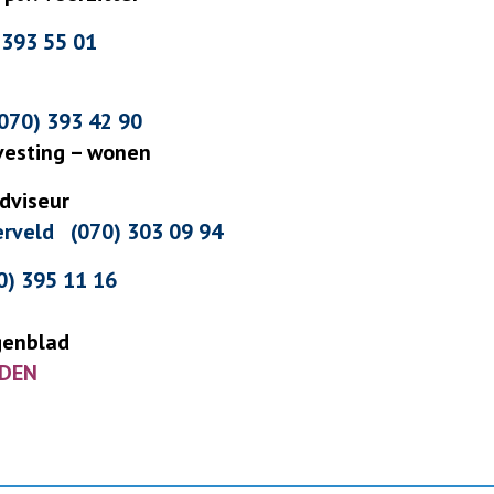
) 393 55 01
(070) 393 42 90
svesting – wonen
adviseur
terveld (070) 303 09 94
) 395 11 16
genblad
EDEN