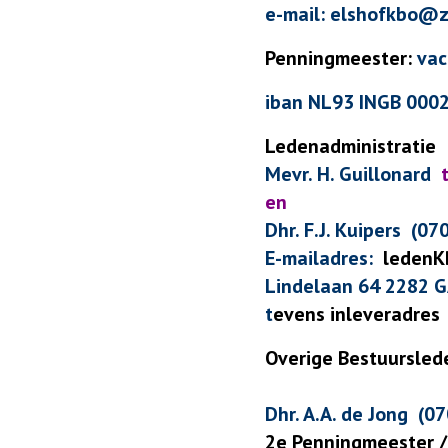
e-mail: elshofkbo@z
Penningmeester:
vac
iban NL93 INGB 00020
Ledenadministratie
Mevr. H. Guillonard
en
D
hr.
F.J. Kuipers
(070
E-mailadres:
ledenK
Lindelaan 64 2282 GA
t
evens inleveradres
Overige Bestuursled
Dhr. A.A. de Jong (0
2e Penningmeester / 