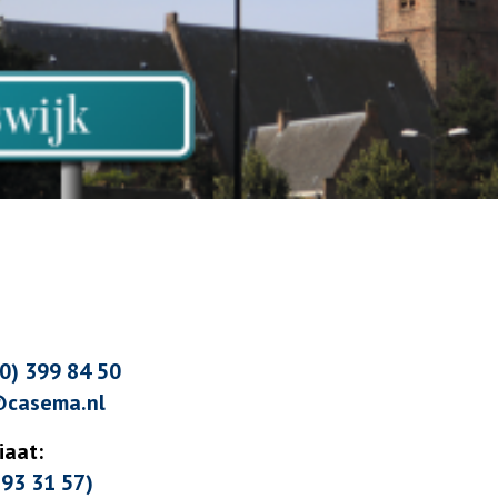
70) 399 84 50
@casema.nl
iaat:
393 31 57)