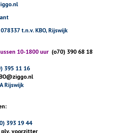
iggo.nl
ant
78337 t.n.v. KBO, Rijswijk
tussen 10-1800 uur
(o70) 390 68 18
) 395 11 16
BO@ziggo.nl
 Rijswijk
en:
70) 393 19 44
plv. voorzitter