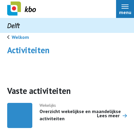
menu
Delft
Welkom
Activiteiten
Welkom
Bestuursleden
Vaste activiteiten
Nieuws
Wekelijks
Overzicht wekelijkse en maandelijkse
Activiteiten
Lees meer
activiteiten
Terugblikken