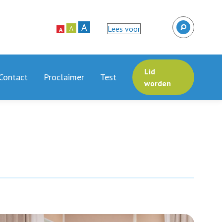
A
Lees voor
A
A
Lid
Contact
Proclaimer
Test
worden