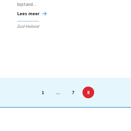
bijstand...
Lees meer
Zuid-Holland
1
…
7
8