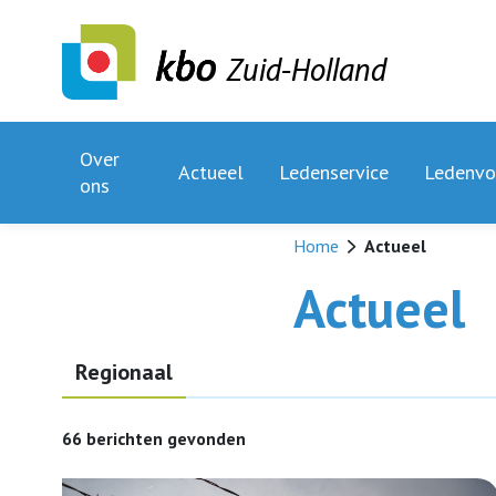
Zuid-Holland
Over
Actueel
Ledenservice
Ledenvo
ons
Home
Actueel
Actueel
Regionaal
66 berichten gevonden