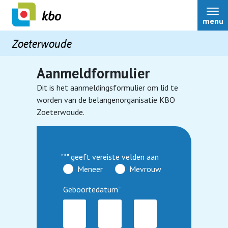
menu
Zoeterwoude
Aanmeldformulier
Dit is het aanmeldingsformulier om lid te
Home
worden van de belangenorganisatie KBO
Zoeterwoude.
Bestuur
"
*
" geeft vereiste velden aan
Nieuws
Meneer
Mevrouw
Seniorencoalitie start petitie tegen het
Geboortedatum
*
Over ons
verdwijnen van 65-pluskorting in OV
Activiteiten