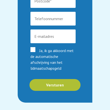
Een beeld zegt meer dan…..
Fietstochten
Veiligheid voor alles
Midgetgolf
Ja, ik ga akkoord met
de automatische
afschrijving van het
lidmaatschapsgeld
Versturen