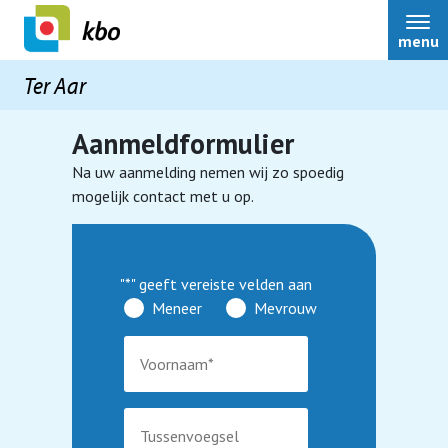
menu
Ter Aar
Aanmeldformulier
Na uw aanmelding nemen wij zo spoedig
Ter Aar
mogelijk contact met u op.
Over ons
"
*
" geeft vereiste velden aan
Meneer
Mevrouw
Bestuur
Nieuws
Scootmobielcursussen
Belangenbehartiging