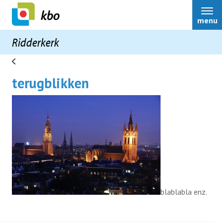
menu
Ridderkerk
terugblikken
Ridderkerk
Bestuur
Nieuws
Activiteiten
blablabla enz.
Over ons