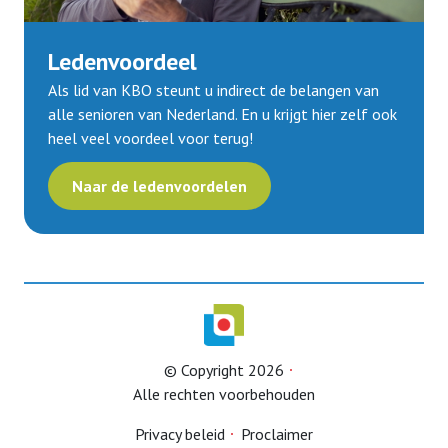
Ledenvoordeel
Als lid van KBO steunt u indirect de belangen van
alle senioren van Nederland. En u krijgt hier zelf ook
heel veel voordeel voor terug!
Naar de ledenvoordelen
© Copyright 2026
Alle rechten voorbehouden
Privacy beleid
Proclaimer