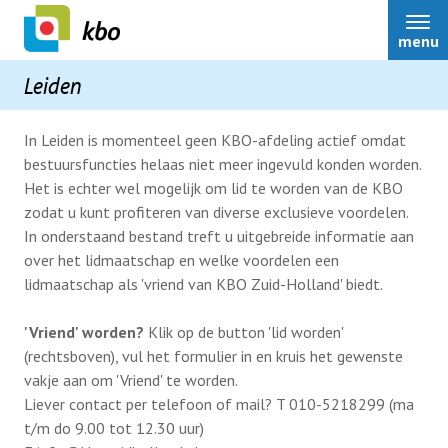
menu
Leiden
In Leiden is momenteel geen KBO-afdeling actief omdat
bestuursfuncties helaas niet meer ingevuld konden worden.
Leiden
Het is echter wel mogelijk om lid te worden van de KBO
zodat u kunt profiteren van diverse exclusieve voordelen.
In onderstaand bestand treft u uitgebreide informatie aan
Contact
over het lidmaatschap en welke voordelen een
lidmaatschap als 'vriend van KBO Zuid-Holland' biedt.
Lid worden
'Vriend' worden?
Klik op de button 'lid worden'
(rechtsboven), vul het formulier in en kruis het gewenste
vakje aan om 'Vriend' te worden.
Liever contact per telefoon of mail? T 010-5218299 (ma
t/m do 9.00 tot 12.30 uur)