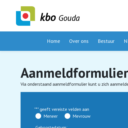
Gouda
Home
Over ons
Bestuur
N
Aanmeldformulie
Via onderstaand aanmeldformulier kunt u zich aanmelde
"
*
" geeft vereiste velden aan
Meneer
Mevrouw
Geboortedatum
*