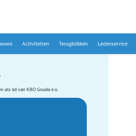
ieuws
Activiteiten
Terugblikken
Ledenservice
r
n als lid van KBO Gouda e.o.